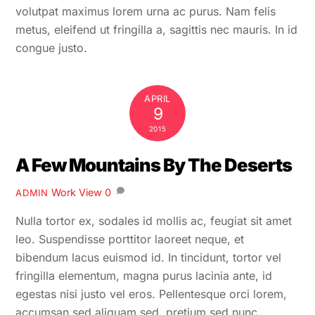
volutpat maximus lorem urna ac purus. Nam felis
metus, eleifend ut fringilla a, sagittis nec mauris. In id
congue justo.
APRIL
9
2015
A Few Mountains By The Deserts
Work
View
0
ADMIN
Nulla tortor ex, sodales id mollis ac, feugiat sit amet
leo. Suspendisse porttitor laoreet neque, et
bibendum lacus euismod id. In tincidunt, tortor vel
fringilla elementum, magna purus lacinia ante, id
egestas nisi justo vel eros. Pellentesque orci lorem,
accumsan sed aliquam sed, pretium sed nunc.