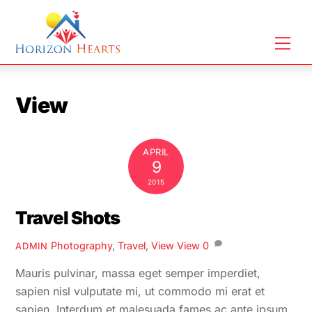
Skip
to
Men
content
View
APRIL
9
2015
Travel Shots
Photography
,
Travel
,
View
View
0
ADMIN
Mauris pulvinar, massa eget semper imperdiet,
sapien nisl vulputate mi, ut commodo mi erat et
sapien. Interdum et malesuada fames ac ante ipsum