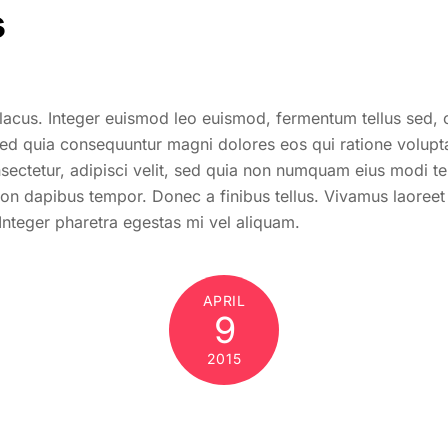
s
 lacus. Integer euismod leo euismod, fermentum tellus sed
t, sed quia consequuntur magni dolores eos qui ratione volu
nsectetur, adipisci velit, sed quia non numquam eius modi 
on dapibus tempor. Donec a finibus tellus. Vivamus laoreet 
 Integer pharetra egestas mi vel aliquam.
APRIL
9
2015