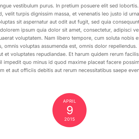
ngue vestibulum purus. In pretium posuere elit sed lobortis.
, velit turpis dignissim massa, et venenatis leo justo id urn
uptas sit aspernatur aut odit aut fugit, sed quia consequun
 dolorem ipsum quia dolor sit amet, consectetur, adipisci 
uaerat voluptatem. Nam libero tempore, cum soluta nobis es
, omnis voluptas assumenda est, omnis dolor repellendus. 
ut et voluptates repudiandae. Et harum quidem rerum facilis
hil impedit quo minus id quod maxime placeat facere possi
et aut officiis debitis aut rerum necessitatibus saepe even
APRIL
9
2015