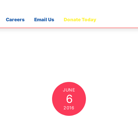
Careers
Email Us
Donate Today
JUNE
6
2016