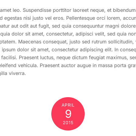
it amet leo. Suspendisse porttitor laoreet neque, et bibendum 
 id egestas nisi justo vel eros. Pellentesque orci lorem, a
atur aut odit aut fugit, sed quia consequuntur magni dolore
ia dolor sit amet, consectetur, adipisci velit, sed quia 
atem. Maecenas consequat, justo sed rutrum sollicitudin, ve
 ipsum dolor sit amet, consectetur adipiscing elit. In cons
la facilisi. Praesent luctus, neque dictum feugiat maximus,
ifend vehicula. Praesent auctor augue in massa porta gravi
lla viverra.
APRIL
9
2015