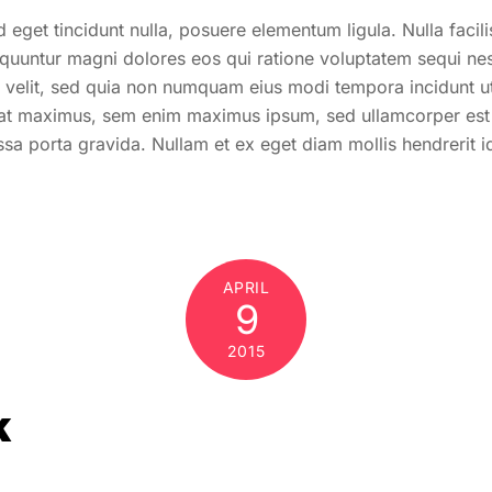
 eget tincidunt nulla, posuere elementum ligula. Nulla faci
nsequuntur magni dolores eos qui ratione voluptatem sequi n
ci velit, sed quia non numquam eius modi tempora incidunt
iat maximus, sem enim maximus ipsum, sed ullamcorper es
ssa porta gravida. Nullam et ex eget diam mollis hendrerit 
APRIL
9
2015
k