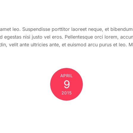
it amet leo. Suspendisse porttitor laoreet neque, et bibendum 
id egestas nisi justo vel eros. Pellentesque orci lorem, ac
n, velit ante ultricies ante, et euismod arcu purus et leo. 
APRIL
9
2015