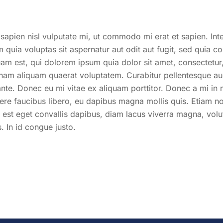
 sapien nisl vulputate mi, ut commodo mi erat et sapien. I
quia voluptas sit aspernatur aut odit aut fugit, sed quia c
m est, qui dolorem ipsum quia dolor sit amet, consectetur,
am aliquam quaerat voluptatem. Curabitur pellentesque augue
ante. Donec eu mi vitae ex aliquam porttitor. Donec a mi in 
e faucibus libero, eu dapibus magna mollis quis. Etiam non 
r, est eget convallis dapibus, diam lacus viverra magna, vo
s. In id congue justo.