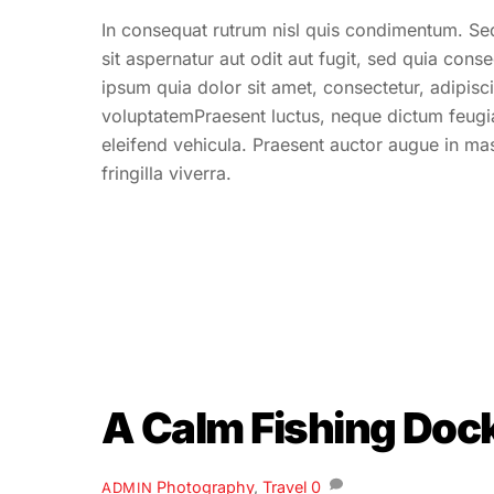
In consequat rutrum nisl quis condimentum. Sed
sit aspernatur aut odit aut fugit, sed quia co
ipsum quia dolor sit amet, consectetur, adipis
voluptatemPraesent luctus, neque dictum feug
eleifend vehicula. Praesent auctor augue in ma
fringilla viverra.
A Calm Fishing Doc
Photography
,
Travel
0
ADMIN