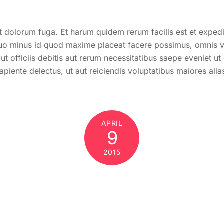
 et dolorum fuga. Et harum quidem rerum facilis est et exped
 quo minus id quod maxime placeat facere possimus, omnis 
 officiis debitis aut rerum necessitatibus saepe eveniet ut 
piente delectus, ut aut reiciendis voluptatibus maiores ali
APRIL
9
2015