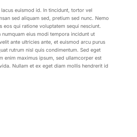
lacus euismod id. In tincidunt, tortor vel
ccumsan sed aliquam sed, pretium sed nunc. Nemo
s eos qui ratione voluptatem sequi nesciunt.
non numquam eius modi tempora incidunt ut
lit ante ultricies ante, et euismod arcu purus
equat rutrum nisl quis condimentum. Sed eget
 sem enim maximus ipsum, sed ullamcorper est
da. Nullam et ex eget diam mollis hendrerit id