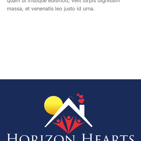
quam ut tristique euismod, velit turpis dignissim
massa, et venenatis leo justo id urna.
Back
To
Top