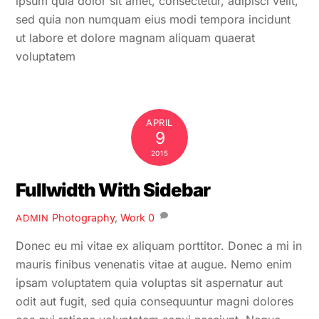
ipsum quia dolor sit amet, consectetur, adipisci velit,
sed quia non numquam eius modi tempora incidunt
ut labore et dolore magnam aliquam quaerat
voluptatem
APRIL
9
2015
Fullwidth With Sidebar
Photography
,
Work
0
ADMIN
Donec eu mi vitae ex aliquam porttitor. Donec a mi in
mauris finibus venenatis vitae at augue. Nemo enim
ipsam voluptatem quia voluptas sit aspernatur aut
odit aut fugit, sed quia consequuntur magni dolores